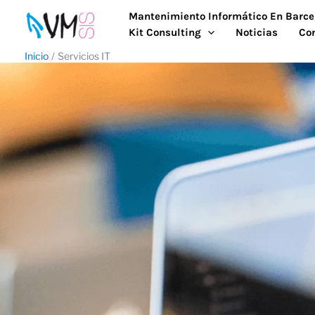
Ir
Mantenimiento Informático En Barce
al
Kit Consulting
Noticias
Co
contenido
Inicio
Servicios IT