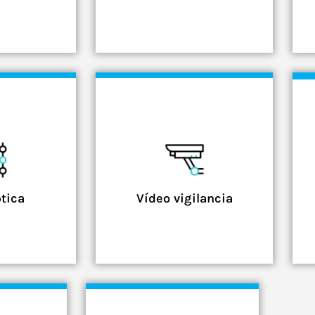
tica
Vídeo vigilancia