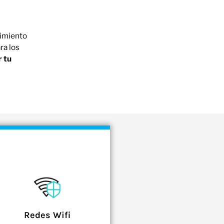
nimiento
ra los
 tu
Redes Wifi