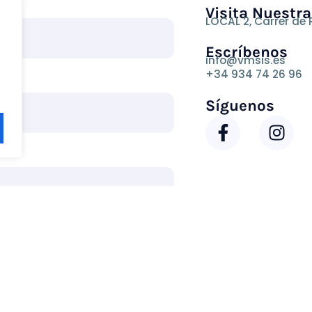
Visita Nuestra
LOCAL 2, Carrer de 
Escríbenos
info@vmsis.es
+34 934 74 26 96
Síguenos
F
I
a
n
c
s
e
t
b
a
o
g
o
r
k
a
-
m
f