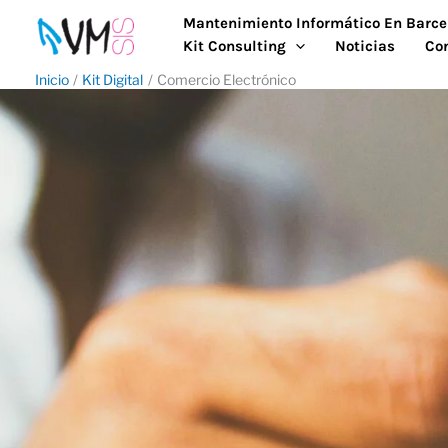
Ir
Mantenimiento Informático En Barce
al
Kit Consulting
Noticias
Co
contenido
Inicio
Kit Digital
Comercio Electrónico