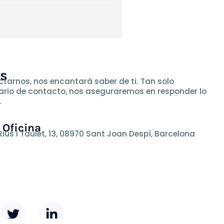
os
tarnos, nos encantará saber de ti. Tan solo
ario de contacto, nos aseguraremos en responder lo
.
 Oficina
Rius i Taulet, 13, 08970 Sant Joan Despí, Barcelona
T
L
w
i