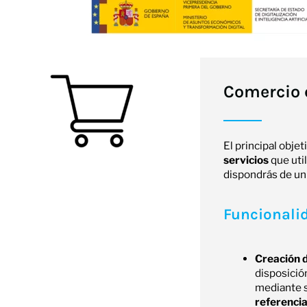
Comercio e
El principal objet
servicios
que util
dispondrás de u
Funcionalid
Creación d
disposició
mediante s
referencia