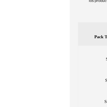
los produc
Pack T
S
S