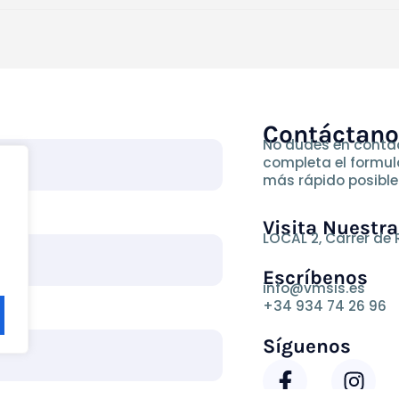
Contáctan
No dudes en contac
completa el formul
más rápido posible
Visita Nuestra
LOCAL 2, Carrer de 
Escríbenos
info@vmsis.es
+34 934 74 26 96
Síguenos
F
I
a
n