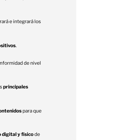
ará e integrará los
ositivos
.
conformidad de nivel
os
principales
contenidos
para que
digital y físico
de