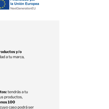
roductos y/o
dad a tu marca,
tos:
tendrás a tu
tus productos,
enos 100
 cuyo caso podrá ser