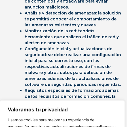
de contenidos y antiadware para evitar
anuncios maliciosos.
Análisis y detección de amenazas
: la solución
te permitirá conocer el comportamiento de
las amenazas existentes
y nuevas.
Monitorización de la red:
tendrás
herramientas que analicen el tráfico de red y
alerten de amenazas.
Configuración inicial y actualizaciones de
seguridad:
se debe realizar una configuración
inicial para su correcto uso, con las
respectivas actualizaciones de firmas de
malware y otros datos para detección de
amenazas además de las actualizaciones de
software de seguridad periódicas requeridas.
Requisitos especiales de formación:
además
de los requisitos de formación comunes, la
formación que recibirás incluirá una
tutorización para la configuración del
Valoramos tu privacidad
software de seguridad, así como un kit de
Usamos cookies para mejorar su experiencia de
concienciación en ciberseguridad para
complementar la solución con habilidades de
navegación, mostrar anuncios o contenido personalizados y