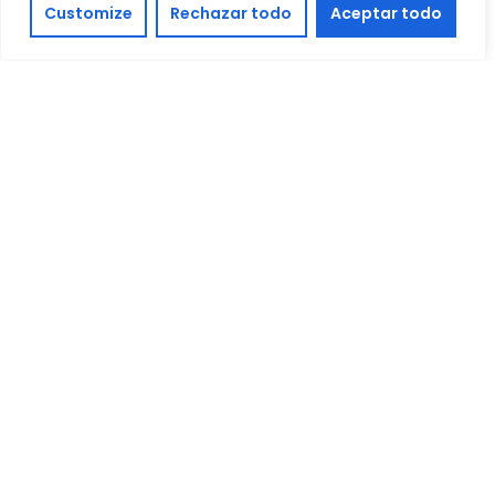
Customize
Rechazar todo
Aceptar todo
Tu mensaje
Doy mi consentimiento para que este sitio web almacene mi
información enviada para que puedan responder a mi consulta
He leído y acepto las
condiciones legales.
Enviar