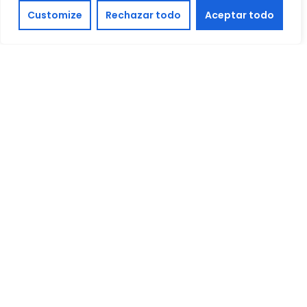
Customize
Rechazar todo
Aceptar todo
Tu mensaje
Doy mi consentimiento para que este sitio web almacene mi
información enviada para que puedan responder a mi consulta
He leído y acepto las
condiciones legales.
Enviar